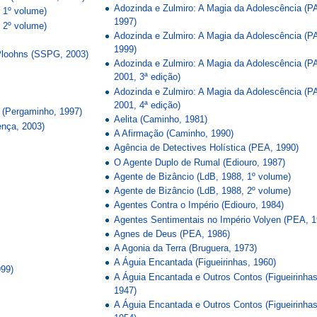
Adozinda e Zulmiro: A Magia da Adolescência (P
, 1º volume)
1997)
, 2º volume)
Adozinda e Zulmiro: A Magia da Adolescência (P
1999)
Ploohns (SSPG, 2003)
Adozinda e Zulmiro: A Magia da Adolescência (P
2001, 3ª edição)
Adozinda e Zulmiro: A Magia da Adolescência (P
2001, 4ª edição)
 (Pergaminho, 1997)
Aelita (Caminho, 1981)
ença, 2003)
A Afirmação (Caminho, 1990)
Agência de Detectives Holística (PEA, 1990)
O Agente Duplo de Rumal (Ediouro, 1987)
Agente de Bizâncio (LdB, 1988, 1º volume)
Agente de Bizâncio (LdB, 1988, 2º volume)
Agentes Contra o Império (Ediouro, 1984)
Agentes Sentimentais no Império Volyen (PEA, 1
Agnes de Deus (PEA, 1986)
A Agonia da Terra (Bruguera, 1973)
A Águia Encantada (Figueirinhas, 1960)
99)
A Águia Encantada e Outros Contos (Figueirinhas
1947)
A Águia Encantada e Outros Contos (Figueirinhas