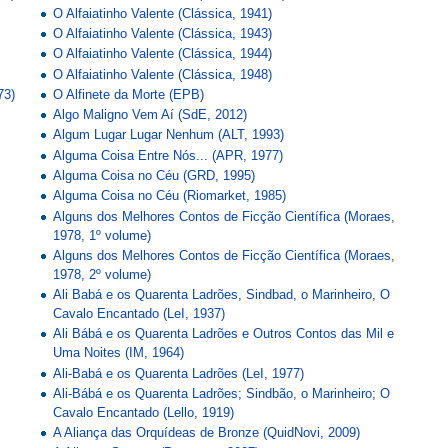
O Alfaiatinho Valente (Clássica, 1941)
O Alfaiatinho Valente (Clássica, 1943)
O Alfaiatinho Valente (Clássica, 1944)
O Alfaiatinho Valente (Clássica, 1948)
73)
O Alfinete da Morte (EPB)
Algo Maligno Vem Aí (SdE, 2012)
Algum Lugar Lugar Nenhum (ALT, 1993)
Alguma Coisa Entre Nós... (APR, 1977)
Alguma Coisa no Céu (GRD, 1995)
Alguma Coisa no Céu (Riomarket, 1985)
Alguns dos Melhores Contos de Ficção Científica (Moraes,
1978, 1º volume)
Alguns dos Melhores Contos de Ficção Científica (Moraes,
1978, 2º volume)
Ali Babá e os Quarenta Ladrões, Sindbad, o Marinheiro, O
Cavalo Encantado (LeI, 1937)
Ali Bábá e os Quarenta Ladrões e Outros Contos das Mil e
Uma Noites (IM, 1964)
Ali-Babá e os Quarenta Ladrões (LeI, 1977)
Ali-Bábá e os Quarenta Ladrões; Sindbão, o Marinheiro; O
Cavalo Encantado (Lello, 1919)
A Aliança das Orquídeas de Bronze (QuidNovi, 2009)