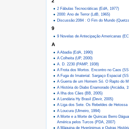
2
2 Fábulas Tecnocráticas (EdA, 1977)
2000: Ano de Terror (LdB, 1965)
Discussão:2084 : O Fim do Mundo (Quetza
9
9 Novelas de Antecipação Americanas (EC
A
A Abadia (EdA, 1990)
A Colheita (UP, 2000)
A. D. 2230 (PAMP, 1938)
A Frota dos Mortos. Encontro no Caos (S
A Fuga do Imaterial. Sargaço Espacial (S
A Guerra de um Homem Só. O Rapto do M
A História do Diabo Enamorado (Arcádia, 1
A Ilha dos Cães (BB, 2005)
A Lendária Hy Brasil (Devir, 2005)
A Liga dos Sete. Os Rebeldes de Hetossa
A Loucura (Ulmeiro, 1994)
A Morte e a Morte de Quincas Berro Dágua
América pelos Turcos (PDA, 2007)
A Máquina de Hyerónimus e Outras Histór