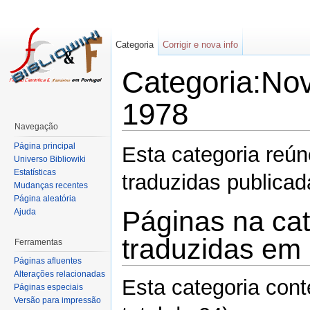
Categoria
Corrigir e nova info
Categoria:Nov
1978
Navegação
Página principal
Esta categoria reú
Universo Bibliowiki
Estatísticas
traduzidas publica
Mudanças recentes
Página aleatória
Páginas na cat
Ajuda
traduzidas em
Ferramentas
Páginas afluentes
Alterações relacionadas
Esta categoria con
Páginas especiais
Versão para impressão