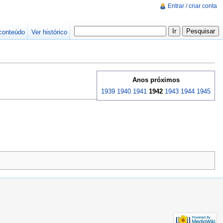
Entrar / criar conta
conteúdo
Ver histórico
Anos próximos
1939
1940
1941
1942
1943
1944
1945