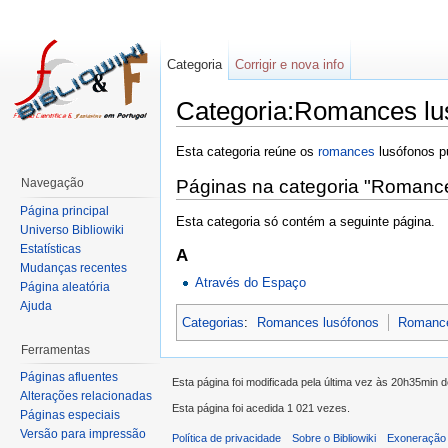
Categoria
Corrigir e nova info
Categoria:Romances lu
Esta categoria reúne os
romances
lusófonos p
Navegação
Páginas na categoria "Romanc
Página principal
Esta categoria só contém a seguinte página.
Universo Bibliowiki
Estatísticas
A
Mudanças recentes
Através do Espaço
Página aleatória
Ajuda
Categorias
:
Romances lusófonos
Romance
Ferramentas
Páginas afluentes
Esta página foi modificada pela última vez às 20h35min 
Alterações relacionadas
Esta página foi acedida 1 021 vezes.
Páginas especiais
Versão para impressão
Política de privacidade
Sobre o Bibliowiki
Exoneração 