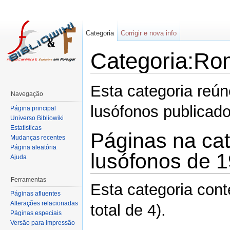
Categoria
Corrigir e nova info
Categoria:Ro
Esta categoria reú
Navegação
lusófonos publica
Página principal
Universo Bibliowiki
Estatísticas
Páginas na ca
Mudanças recentes
Página aleatória
lusófonos de 
Ajuda
Ferramentas
Esta categoria con
Páginas afluentes
Alterações relacionadas
total de 4).
Páginas especiais
Versão para impressão