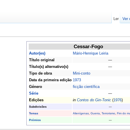
Ler
Ver 
Cessar-Fogo
Autor(es)
Mário-Henrique Leiria
Título original
—
Título(s) alternativo(s)
—
Tipo de obra
Mini-conto
Data da primeira edição
1973
Género
ficção científica
Série
—
Edições
in
Contos do Gin-Tonic
(
1976
)
Subdivisões
—
Temas
Alienígenas
,
Guerra
,
Terrorismo
,
Fim do m
Prémios
—