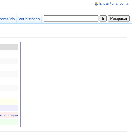
Entrar / criar conta
conteúdo
Ver histórico
undo
,
Traição