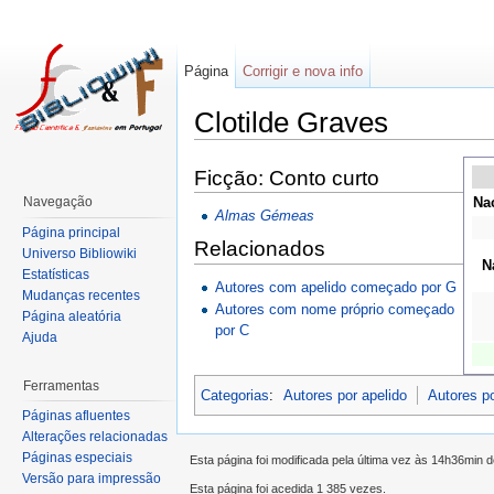
Página
Corrigir e nova info
Clotilde Graves
Ficção: Conto curto
Navegação
Na
Almas Gémeas
Página principal
Relacionados
Universo Bibliowiki
N
Estatísticas
Autores com apelido começado por G
Mudanças recentes
Autores com nome próprio começado
Página aleatória
por C
Ajuda
Ferramentas
Categorias
:
Autores por apelido
Autores p
Páginas afluentes
Alterações relacionadas
Páginas especiais
Esta página foi modificada pela última vez às 14h36min 
Versão para impressão
Esta página foi acedida 1 385 vezes.