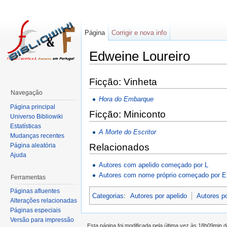
Página
Corrigir e nova info
Edweine Loureiro
Ficção: Vinheta
Navegação
Hora do Embarque
Página principal
Ficção: Miniconto
Universo Bibliowiki
Estatísticas
A Morte do Escritor
Mudanças recentes
Página aleatória
Relacionados
Ajuda
Autores com apelido começado por L
Autores com nome próprio começado por E
Ferramentas
Páginas afluentes
Categorias
:
Autores por apelido
Autores p
Alterações relacionadas
Páginas especiais
Versão para impressão
Esta página foi modificada pela última vez às 18h09min 