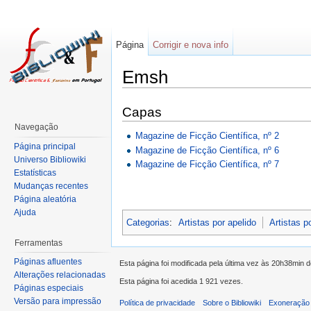
Página
Corrigir e nova info
Emsh
Capas
Navegação
Magazine de Ficção Científica, nº 2
Página principal
Magazine de Ficção Científica, nº 6
Universo Bibliowiki
Magazine de Ficção Científica, nº 7
Estatísticas
Mudanças recentes
Página aleatória
Ajuda
Categorias
:
Artistas por apelido
Artistas p
Ferramentas
Páginas afluentes
Esta página foi modificada pela última vez às 20h38min 
Alterações relacionadas
Esta página foi acedida 1 921 vezes.
Páginas especiais
Versão para impressão
Política de privacidade
Sobre o Bibliowiki
Exoneração 