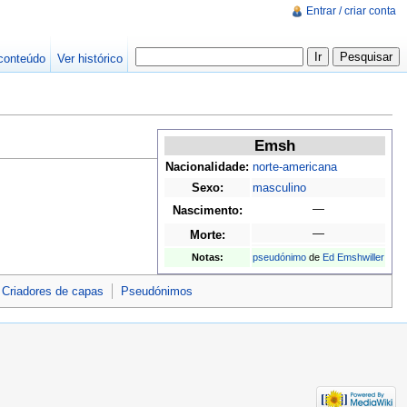
Entrar / criar conta
conteúdo
Ver histórico
Emsh
Nacionalidade:
norte-americana
Sexo:
masculino
—
Nascimento:
—
Morte:
Notas:
pseudónimo
de
Ed Emshwiller
Criadores de capas
Pseudónimos