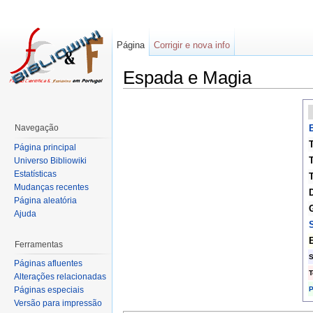
Página
Corrigir e nova info
Espada e Magia
Navegação
E
T
Página principal
T
Universo Bibliowiki
Estatísticas
Mudanças recentes
D
Página aleatória
Ajuda
S
Ferramentas
S
Páginas afluentes
T
Alterações relacionadas
P
Páginas especiais
Versão para impressão