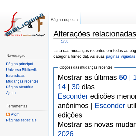
Página especial
Alterações relacionada
←
1735
Lista das mudanças recentes em todas as pági
Navegação
categoria fornecida). As suas
páginas vigiadas
Página principal
Opções das mudanças recentes
Universo Bibliowiki
Mostrar as últimas
50
|
Estatísticas
Mudanças recentes
14
|
30
dias
Página aleatória
Ajuda
Esconder
edições meno
anónimos |
Esconder
uti
Ferramentas
edições
Atom
Páginas especiais
Mostrar as novas mudan
2026