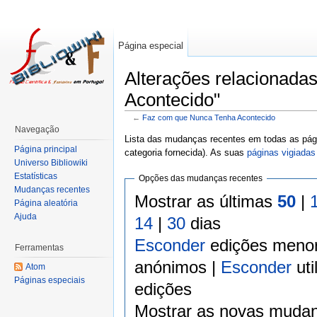
Página especial
Alterações relacionad
Acontecido"
←
Faz com que Nunca Tenha Acontecido
Navegação
Lista das mudanças recentes em todas as pági
Página principal
categoria fornecida). As suas
páginas vigiadas
Universo Bibliowiki
Estatísticas
Opções das mudanças recentes
Mudanças recentes
Mostrar as últimas
50
|
Página aleatória
Ajuda
14
|
30
dias
Esconder
edições meno
Ferramentas
anónimos |
Esconder
uti
Atom
Páginas especiais
edições
Mostrar as novas mudan