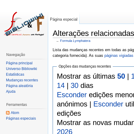
Página especial
Alterações relacionada
←
Formula Lymphatera
Lista das mudanças recentes em todas as pági
Navegação
categoria fornecida). As suas
páginas vigiadas
Página principal
Opções das mudanças recentes
Universo Bibliowiki
Mostrar as últimas
50
|
Estatísticas
Mudanças recentes
14
|
30
dias
Página aleatória
Ajuda
Esconder
edições meno
anónimos |
Esconder
uti
Ferramentas
edições
Atom
Páginas especiais
Mostrar as novas mudan
2026