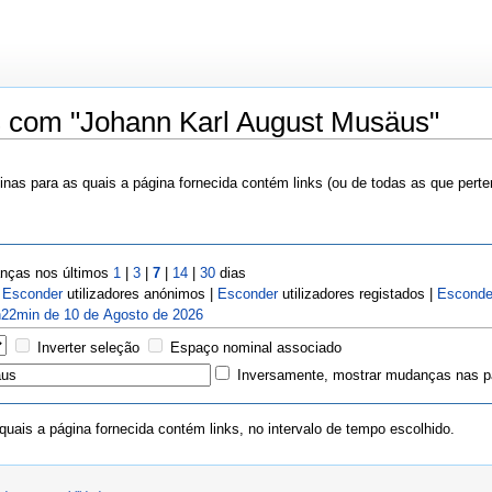
s com "Johann Karl August Musäus"
nas para as quais a página fornecida contém links (ou de todas as que pert
ças nos últimos
1
|
3
|
7
|
14
|
30
dias
|
Esconder
utilizadores anónimos |
Esconder
utilizadores registados |
Esconde
22min de 10 de Agosto de 2026
Inverter seleção
Espaço nominal associado
Inversamente, mostrar mudanças nas pá
uais a página fornecida contém links, no intervalo de tempo escolhido.