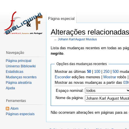
Página especial
Alterações relacionada
←
Johann Karl August Musäus
Lista das mudanças recentes em todas as pági
Navegação
negrito
.
Página principal
Opções das mudanças recentes
Universo Bibliowiki
Mostrar as últimas
50
|
100
|
250
|
500
mudan
Estatísticas
Esconder
edições menores |
Mostrar
robôs 
Mudanças recentes
Mostrar as novas mudanças a partir das
03h
Página aleatória
Ajuda
Espaço nominal:
Nome da página:
Ferramentas
Atom
Não ocorreram alterações em páginas para as q
Páginas especiais