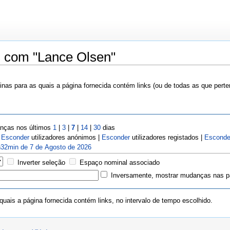
s com "Lance Olsen"
nas para as quais a página fornecida contém links (ou de todas as que pert
ças nos últimos
1
|
3
|
7
|
14
|
30
dias
|
Esconder
utilizadores anónimos |
Esconder
utilizadores registados |
Esconde
32min de 7 de Agosto de 2026
Inverter seleção
Espaço nominal associado
Inversamente, mostrar mudanças nas pá
uais a página fornecida contém links, no intervalo de tempo escolhido.