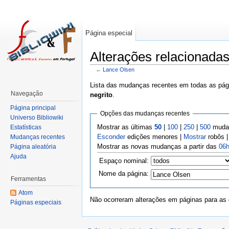
Página especial
Alterações relacionada
←
Lance Olsen
Lista das mudanças recentes em todas as pági
Navegação
negrito
.
Página principal
Opções das mudanças recentes
Universo Bibliowiki
Mostrar as últimas
50
|
100
|
250
|
500
mudan
Estatísticas
Esconder
edições menores |
Mostrar
robôs 
Mudanças recentes
Mostrar as novas mudanças a partir das
06h
Página aleatória
Ajuda
Espaço nominal:
Nome da página:
Ferramentas
Atom
Não ocorreram alterações em páginas para as q
Páginas especiais