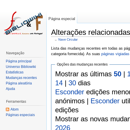
Página especial
Alterações relacionada
←
Nave Circular
Lista das mudanças recentes em todas as pági
Navegação
categoria fornecida). As suas
páginas vigiadas
Página principal
Opções das mudanças recentes
Universo Bibliowiki
Mostrar as últimas
50
|
Estatísticas
Mudanças recentes
14
|
30
dias
Página aleatória
Ajuda
Esconder
edições meno
anónimos |
Esconder
uti
Ferramentas
edições
Atom
Páginas especiais
Mostrar as novas mudan
2026