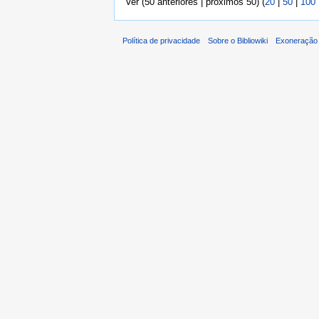
Ver (50 anteriores | próximos 50) (
20
|
50
|
100
Política de privacidade
Sobre o Bibliowiki
Exoneração 