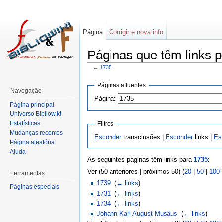
Página
Corrigir e nova info
Páginas que têm links p
←
1735
Páginas afluentes
Navegação
Página:
Página principal
Universo Bibliowiki
Estatísticas
Filtros
Mudanças recentes
Esconder
transclusões |
Esconder
links |
Es
Página aleatória
Ajuda
As seguintes páginas têm links para
1735
:
Ver (50 anteriores | próximos 50) (
20
|
50
|
100
Ferramentas
1739
‎
(
← links
)
Páginas especiais
1731
‎
(
← links
)
1734
‎
(
← links
)
Johann Karl August Musäus
‎
(
← links
)