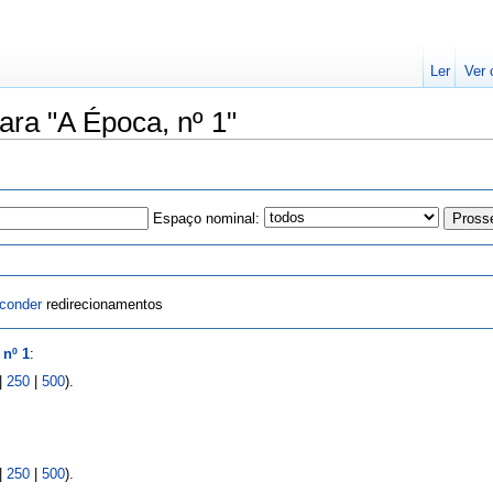
Ler
Ver 
ara "A Época, nº 1"
Espaço nominal:
conder
redirecionamentos
 nº 1
:
|
250
|
500
).
|
250
|
500
).