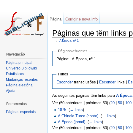
Página
Corrigir e nova info
Páginas que têm links p
←
A Época, nº 1
Páginas afluentes
Navegação
Página:
Página principal
Universo Bibliowiki
Estatísticas
Filtros
Mudanças recentes
Esconder
transclusões |
Esconder
links |
Es
Página aleatória
Ajuda
As seguintes páginas têm links para
A Época,
Ver (50 anteriores | próximos 50) (
20
|
50
|
100
Ferramentas
1875
‎
(
← links
)
Páginas especiais
A Chinela Turca (conto)
‎
(
← links
)
A Época (jornal)
‎
(
← links
)
Ver (50 anteriores | próximos 50) (
20
|
50
|
100