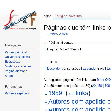
Página
Corrigir e nova info
Páginas que têm links p
←
Mike O'Driscoll
Páginas afluentes
Navegação
Página:
Página principal
Universo Bibliowiki
Estatísticas
Filtros
Mudanças recentes
Esconder
transclusões |
Esconder
links |
Es
Página aleatória
Ajuda
As seguintes páginas têm links para
Mike O'Dr
Ver (50 anteriores | próximos 50) (
20
|
50
|
100
Ferramentas
1959
‎
(
← links
)
Páginas especiais
Autores com apelido 
Autores com apelido 