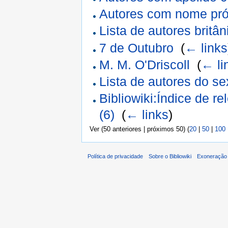
Autores com nome pró
Lista de autores britân
7 de Outubro
‎
(
← links
M. M. O'Driscoll
‎
(
← li
Lista de autores do s
Bibliowiki:Índice de r
(6)
‎
(
← links
)
Ver (50 anteriores | próximos 50) (
20
|
50
|
100
Política de privacidade
Sobre o Bibliowiki
Exoneração 