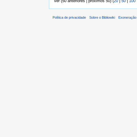
Ver (50 anteriores | próximos 50) (
20
|
50
|
100
Política de privacidade
Sobre o Bibliowiki
Exoneração 