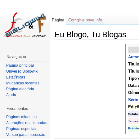
Página
Corrigir e nova info
Eu Blogo, Tu Blogas
Navegação
Autor
Título
Página principal
Título
Universo Bibliowiki
Estatísticas
Tipo 
Mudanças recentes
Data 
Página aleatória
Géne
Ajuda
Série
Ediç
Ferramentas
Subdiv
Páginas afluentes
Temas
Alterações relacionadas
Prémio
Páginas especiais
Versão para impressão