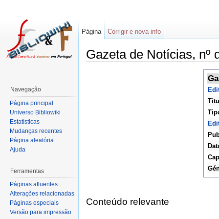
Página
Corrigir e nova info
Gazeta de Notícias, nº
Ga
Navegação
Edi
Tít
Página principal
Tip
Universo Bibliowiki
Estatísticas
Edi
Mudanças recentes
Pub
Página aleatória
Dat
Ajuda
Ca
Gén
Ferramentas
Páginas afluentes
Alterações relacionadas
Conteúdo relevante
Páginas especiais
Versão para impressão