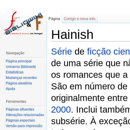
Página
Corrigir e nova info
Hainish
Série
de
ficção cien
Navegação
de uma série que n
Página principal
Universo Bibliowiki
os romances que a
Estatísticas
Mudanças recentes
Página aleatória
São em número de s
Ajuda
originalmente entr
Ferramentas
2000
. Inclui també
Páginas afluentes
Alterações relacionadas
subsérie. À exceçã
Páginas especiais
Versão para impressão