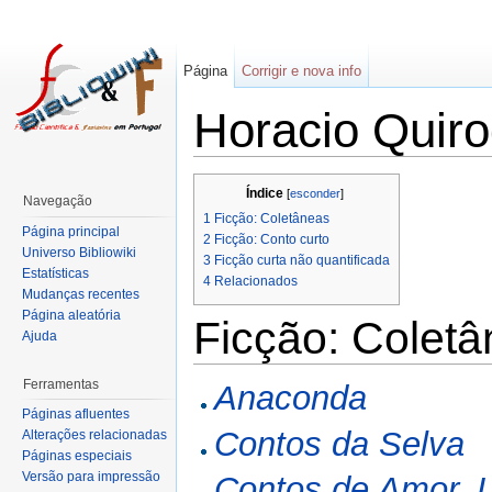
Página
Corrigir e nova info
Horacio Quir
Índice
[
esconder
]
Navegação
1
Ficção: Coletâneas
Página principal
2
Ficção: Conto curto
Universo Bibliowiki
3
Ficção curta não quantificada
Estatísticas
4
Relacionados
Mudanças recentes
Página aleatória
Ficção: Colet
Ajuda
Ferramentas
Anaconda
Páginas afluentes
Contos da Selva
Alterações relacionadas
Páginas especiais
Versão para impressão
Contos de Amor, 