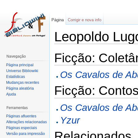
Página
Corrigir e nova info
Leopoldo Lug
Ficção: Colet
Navegação
Página principal
Universo Bibliowiki
Os Cavalos de Ab
Estatísticas
Mudanças recentes
Ficção: Contos
Página aleatória
Ajuda
Os Cavalos de Ab
Ferramentas
Páginas afluentes
Yzur
Alterações relacionadas
Páginas especiais
Relacionados
Versão para impressão