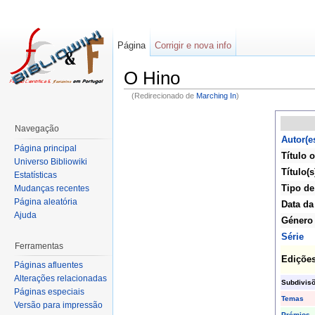
Página
Corrigir e nova info
O Hino
(Redirecionado de
Marching In
)
Navegação
Autor(e
Página principal
Título o
Universo Bibliowiki
Título(s
Estatísticas
Tipo de
Mudanças recentes
Página aleatória
Data da
Ajuda
Género
Série
Ferramentas
Ediçõe
Páginas afluentes
Alterações relacionadas
Subdivis
Páginas especiais
Temas
Versão para impressão
Prémios