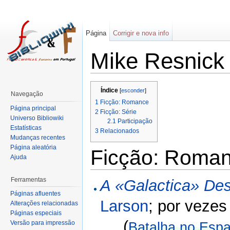
Página
Corrigir e nova info
Mike Resnick
Índice
[
esconder
]
Navegação
1
Ficção: Romance
Página principal
2
Ficção: Série
Universo Bibliowiki
2.1
Participação
Estatísticas
3
Relacionados
Mudanças recentes
Página aleatória
Ficção: Roma
Ajuda
Ferramentas
A «Galactica» Des
Páginas afluentes
Larson
; por vezes
Alterações relacionadas
Páginas especiais
(
Versão para impressão
Batalha no Espa