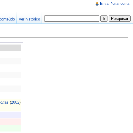
Entrar / criar conta
conteúdo
Ver histórico
órias
(
2002
)