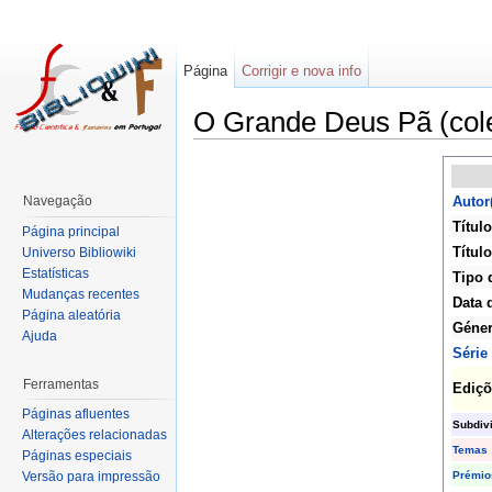
Página
Corrigir e nova info
O Grande Deus Pã (col
Navegação
Autor
Título
Página principal
Título
Universo Bibliowiki
Estatísticas
Tipo 
Mudanças recentes
Data 
Página aleatória
Géne
Ajuda
Série
Ferramentas
Ediçõ
Páginas afluentes
Subdiv
Alterações relacionadas
Temas
Páginas especiais
Prémio
Versão para impressão