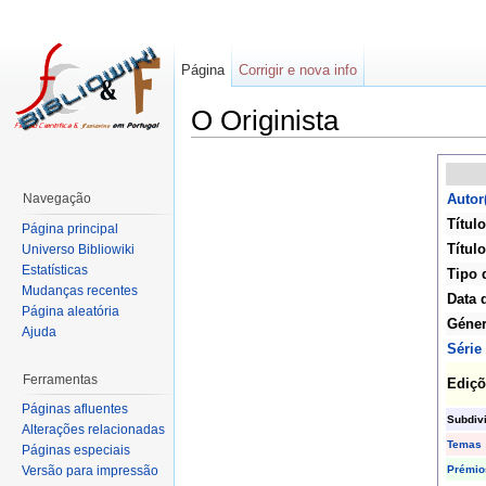
Página
Corrigir e nova info
O Originista
Navegação
Autor
Título
Página principal
Título
Universo Bibliowiki
Estatísticas
Tipo 
Mudanças recentes
Data 
Página aleatória
Géne
Ajuda
Série
Ferramentas
Ediçõ
Páginas afluentes
Subdiv
Alterações relacionadas
Temas
Páginas especiais
Prémio
Versão para impressão