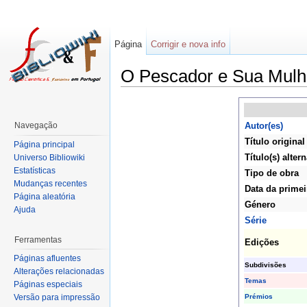
Página
Corrigir e nova info
O Pescador e Sua Mulh
Navegação
Autor(es)
Título original
Página principal
Título(s) altern
Universo Bibliowiki
Estatísticas
Tipo de obra
Mudanças recentes
Data da primei
Página aleatória
Género
Ajuda
Série
Ferramentas
Edições
Páginas afluentes
Subdivisões
Alterações relacionadas
Temas
Páginas especiais
Prémios
Versão para impressão