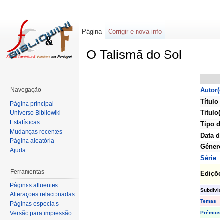
Página
Corrigir e nova info
O Talismã do Sol
Navegação
Autor(
Título
Página principal
Título(
Universo Bibliowiki
Estatísticas
Tipo d
Mudanças recentes
Data d
Página aleatória
Géner
Ajuda
Série
Ferramentas
Ediçõ
Páginas afluentes
Subdivi
Alterações relacionadas
Temas
Páginas especiais
Prémio
Versão para impressão