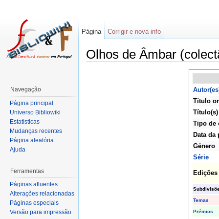
Página
Corrigir e nova info
Olhos de Âmbar (colect
Navegação
Autor(es
Título or
Página principal
Título(s)
Universo Bibliowiki
Estatísticas
Tipo de 
Mudanças recentes
Data da 
Página aleatória
Género
Ajuda
Série
Ferramentas
Edições
Páginas afluentes
Subdivisõ
Alterações relacionadas
Temas
Páginas especiais
Prémios
Versão para impressão