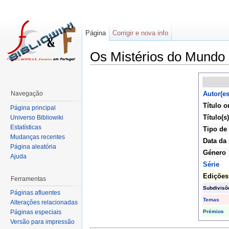
Página
Corrigir e nova info
Os Mistérios do Mundo
Navegação
Autor(es
Título o
Página principal
Título(s)
Universo Bibliowiki
Estatísticas
Tipo de
Mudanças recentes
Data da 
Página aleatória
Género
Ajuda
Série
Edições
Ferramentas
Subdivisõ
Páginas afluentes
Temas
Alterações relacionadas
Prémios
Páginas especiais
Versão para impressão