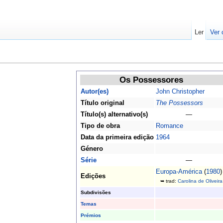
Ler
Ver 
Os Possessores
Autor(es)
John Christopher
Título original
The Possessors
Título(s) alternativo(s)
—
Tipo de obra
Romance
Data da primeira edição
1964
Género
Série
—
Europa-América
(
1980
)
Edições
➥ trad:
Carolina de Oliveira
Subdivisões
Temas
Prémios