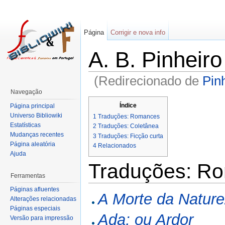
Página
Corrigir e nova info
A. B. Pinheir
(Redirecionado de
Pin
Navegação
Índice
Página principal
Universo Bibliowiki
1
Traduções: Romances
Estatísticas
2
Traduções: Coletânea
Mudanças recentes
3
Traduções: Ficção curta
Página aleatória
4
Relacionados
Ajuda
Traduções: R
Ferramentas
Páginas afluentes
A Morte da Natur
Alterações relacionadas
Páginas especiais
Ada; ou Ardor
Versão para impressão