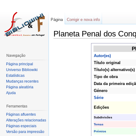
Página
Corrigir e nova info
Planeta Penal dos Conq
P
Navegação
Autor(es)
Título original
Página principal
Título(s) alternativo(s)
Universo Bibliowiki
Estatísticas
Tipo de obra
Mudanças recentes
Data da primeira ediç
Página aleatória
Género
Ajuda
Série
Ferramentas
Edições
Páginas afluentes
Subdivisões
Alterações relacionadas
Temas
Páginas especiais
Prémios
Versão para impressão