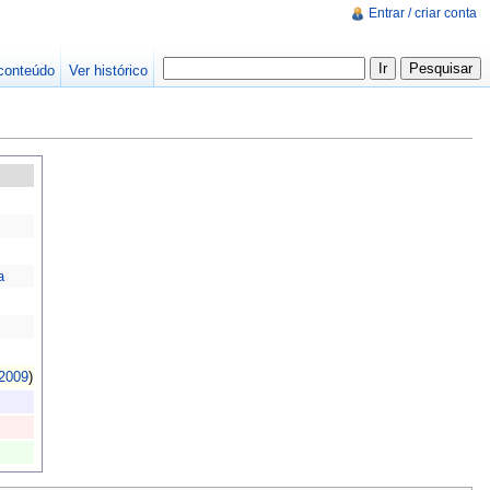
Entrar / criar conta
conteúdo
Ver histórico
a
2009
)