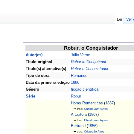
Ler
Ver 
Robur, o Conquistador
Autor(es)
Júlio Verne
Título original
Robur le Conquérant
Título(s) alternativo(s)
Robur o Conquistador
Tipo de obra
Romance
Data da primeira edição
1886
Género
ficção científica
Série
Robur
Horas Romanticas
(
1887
)
➥ trad:
Christovam Ayres
A Editora
(
1907
)
➥ trad:
Christovam Ayres
Bertrand
(
1956
)
➥ trad:
Cristóvão Aires