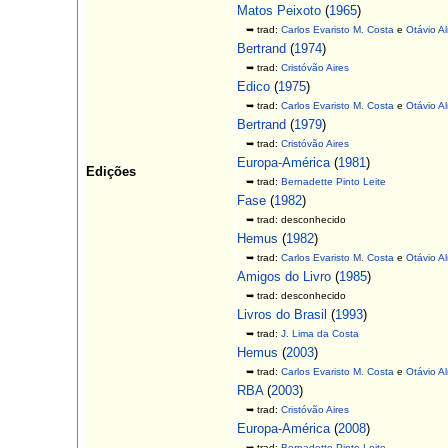
Matos Peixoto
(
1965
)
➥ trad:
Carlos Evaristo M. Costa
e
Otávio Al
Bertrand
(
1974
)
➥ trad:
Cristóvão Aires
Edico
(
1975
)
➥ trad:
Carlos Evaristo M. Costa
e
Otávio Al
Bertrand
(
1979
)
➥ trad:
Cristóvão Aires
Europa-América
(
1981
)
Edições
➥ trad:
Bernadette Pinto Leite
Fase
(
1982
)
➥ trad: desconhecido
Hemus
(
1982
)
➥ trad:
Carlos Evaristo M. Costa
e
Otávio Al
Amigos do Livro
(
1985
)
➥ trad: desconhecido
Livros do Brasil
(
1993
)
➥ trad:
J. Lima da Costa
Hemus
(
2003
)
➥ trad:
Carlos Evaristo M. Costa
e
Otávio Al
RBA
(
2003
)
➥ trad:
Cristóvão Aires
Europa-América
(
2008
)
➥ trad:
Bernadette Pinto Leite