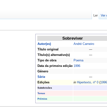
Ler
Ver 
Sobreviver
Autor(es)
André Carneiro
Título original
—
Título(s) alternativo(s)
—
Tipo de obra
Poema
Data da primeira edição
1996
Género
Série
—
Edições
in
Hipertexto, nº 0
(
1996
Subdivisões
Temas
Prémios