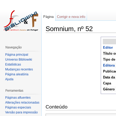
Página
Corrigir e nova info
Somnium, nº 52
Navegação
Editor
Título o
Página principal
Tipo de
Universo Bibliowiki
Estatísticas
Editora
Mudanças recentes
Publica
Página aleatória
Data da
Ajuda
Capa
Género
Ferramentas
Páginas afluentes
Alterações relacionadas
Conteúdo
Páginas especiais
Versão para impressão