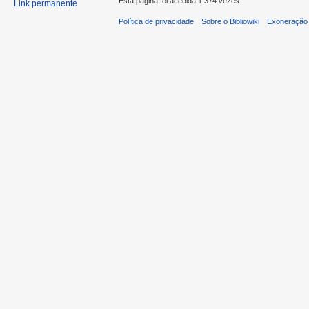
Esta página foi acedida 1 374 vezes.
Link permanente
Política de privacidade
Sobre o Bibliowiki
Exoneração 