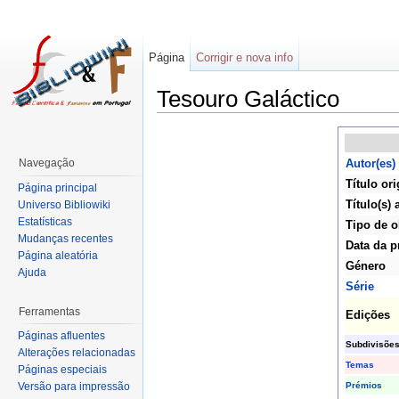
Página
Corrigir e nova info
Tesouro Galáctico
Navegação
Autor(es)
Título ori
Página principal
Título(s) 
Universo Bibliowiki
Estatísticas
Tipo de o
Mudanças recentes
Data da p
Página aleatória
Género
Ajuda
Série
Ferramentas
Edições
Páginas afluentes
Subdivisõe
Alterações relacionadas
Temas
Páginas especiais
Prémios
Versão para impressão