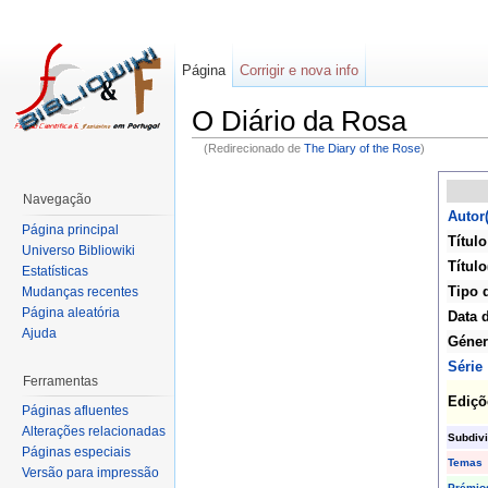
Página
Corrigir e nova info
O Diário da Rosa
(Redirecionado de
The Diary of the Rose
)
Navegação
Autor
Página principal
Título
Universo Bibliowiki
Título
Estatísticas
Tipo 
Mudanças recentes
Página aleatória
Data 
Ajuda
Géne
Série
Ferramentas
Ediçõ
Páginas afluentes
Alterações relacionadas
Subdiv
Páginas especiais
Temas
Versão para impressão
Prémio