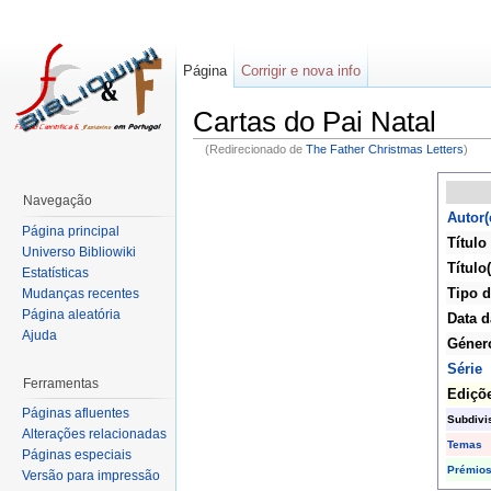
Página
Corrigir e nova info
Cartas do Pai Natal
(Redirecionado de
The Father Christmas Letters
)
Navegação
Autor(
Página principal
Título
Universo Bibliowiki
Título(
Estatísticas
Tipo d
Mudanças recentes
Página aleatória
Data d
Ajuda
Géner
Série
Ferramentas
Ediçõ
Páginas afluentes
Subdivi
Alterações relacionadas
Temas
Páginas especiais
Prémio
Versão para impressão