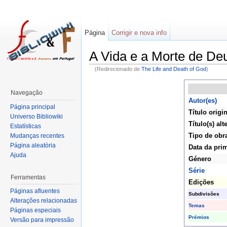
Página
Corrigir e nova info
A Vida e a Morte de De
(Redirecionado de
The Life and Death of God
)
Navegação
Autor(es)
Página principal
Título origin
Universo Bibliowiki
Título(s) alt
Estatísticas
Tipo de obr
Mudanças recentes
Página aleatória
Data da pri
Ajuda
Género
Série
Ferramentas
Edições
Páginas afluentes
Subdivisões
Alterações relacionadas
Temas
Páginas especiais
Prémios
Versão para impressão