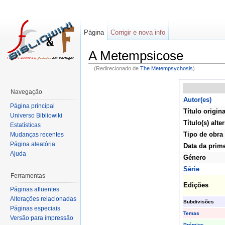
Página
Corrigir e nova info
A Metempsicose
(Redirecionado de
The Metempsychosis
)
Navegação
Autor(es)
Página principal
Título origina
Universo Bibliowiki
Título(s) alte
Estatísticas
Tipo de obra
Mudanças recentes
Página aleatória
Data da prime
Ajuda
Género
Série
Ferramentas
Edições
Páginas afluentes
Alterações relacionadas
Subdivisões
Páginas especiais
Temas
Versão para impressão
Prémios