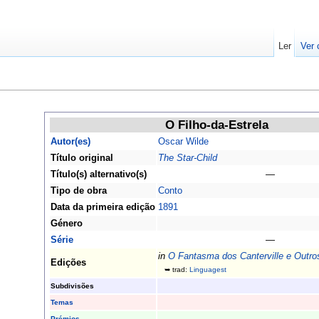
Ler
Ver 
O Filho-da-Estrela
Autor(es)
Oscar Wilde
Título original
The Star-Child
Título(s) alternativo(s)
—
Tipo de obra
Conto
Data da primeira edição
1891
Género
Série
—
in
O Fantasma dos Canterville e Outro
Edições
➥ trad:
Linguagest
Subdivisões
Temas
Prémios