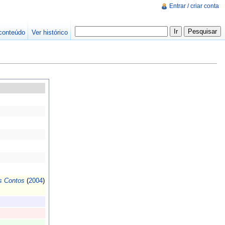
Entrar / criar conta
conteúdo
Ver histórico
s Contos
(
2004
)