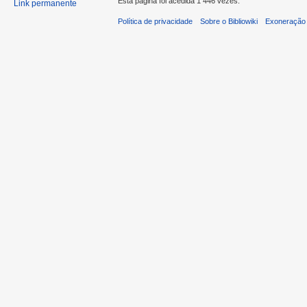
Esta página foi acedida 1 446 vezes.
Link permanente
Política de privacidade
Sobre o Bibliowiki
Exoneração 