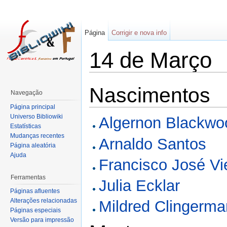
Página
Corrigir e nova info
14 de Março
Nascimentos
Navegação
Página principal
Universo Bibliowiki
Algernon Blackwo
Estatísticas
Mudanças recentes
Arnaldo Santos
Página aleatória
Ajuda
Francisco José V
Ferramentas
Julia Ecklar
Páginas afluentes
Alterações relacionadas
Mildred Clingerma
Páginas especiais
Versão para impressão