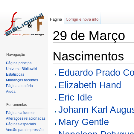
Página
Corrigir e nova info
29 de Março
Nascimentos
Navegação
Página principal
Universo Bibliowiki
Eduardo Prado Co
Estatísticas
Mudanças recentes
Elizabeth Hand
Página aleatória
Ajuda
Eric Idle
Ferramentas
Johann Karl Augu
Páginas afluentes
Alterações relacionadas
Mary Gentle
Páginas especiais
Versão para impressão